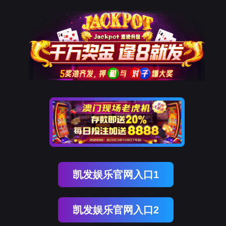
凯发娱乐官网入口1
凯发娱乐官网入口2